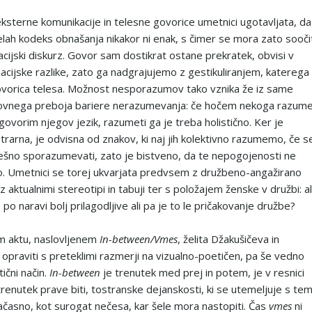
eksterne komunikacije in telesne govorice umetnici ugotavljata, da
želah kodeks obnašanja nikakor ni enak, s čimer se mora zato sooči
acijski diskurz. Govor sam dostikrat ostane prekratek, obvisi v
izacijske razlike, zato ga nadgrajujemo z gestikuliranjem, katerega
govorica telesa. Možnost nesporazumov tako vznika že iz same
novnega preboja bariere nerazumevanja: če hočem nekoga razume
 govorim njegov jezik, razumeti ga je treba holistično. Ker je
trarna, je odvisna od znakov, ki naj jih kolektivno razumemo, če s
no sporazumevati, zato je bistveno, da te nepogojenosti ne
. Umetnici se torej ukvarjata predvsem z družbeno-angažirano
 aktualnimi stereotipi in tabuji ter s položajem ženske v družbi: al
po naravi bolj prilagodljive ali pa je to le pričakovanje družbe?
m aktu, naslovljenem
In-between/Vmes
, želita Džakušičeva in
 opraviti s preteklimi razmerji na vizualno-poetičen, pa še vedno
ični način.
In-between
je trenutek med prej in potem, je v resnici
trenutek prave biti, tostranske dejanskosti, ki se utemeljuje s tem
ačasno, kot surogat nečesa, kar šele mora nastopiti. Čas
vmes
ni