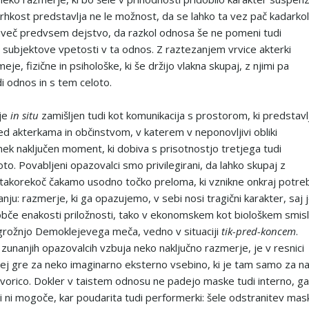
krhkost predstavlja ne le možnost, da se lahko ta vez pač kadarkol
več predvsem dejstvo, da razkol odnosa še ne pomeni tudi
 subjektove vpetosti v ta odnos. Z raztezanjem vrvice akterki
eje, fizične in psihološke, ki še držijo vlakna skupaj, z njimi pa
i odnos in s tem celoto.
je
in situ
zamišljen tudi kot komunikacija s prostorom, ki predstavl
ed akterkama in občinstvom, v katerem v neponovljivi obliki
 nek naključen moment, ki dobiva s prisotnostjo tretjega tudi
to. Povabljeni opazovalci smo privilegirani, da lahko skupaj z
akorekoč čakamo usodno točko preloma, ki vznikne onkraj potre
anju: razmerje, ki ga opazujemo, v sebi nosi tragični karakter, saj 
obče enakosti priložnosti, tako v ekonomskem kot biološkem smisl
rožnjo Demoklejevega meča, vedno v situaciji
tik-pred-koncem
.
o v zunanjih opazovalcih vzbuja neko naključno razmerje, je v resnici
rej gre za neko imaginarno eksterno vsebino, ki je tam samo za na
ovorico. Dokler v taistem odnosu ne padejo maske tudi interno, ga
i ni mogoče, kar poudarita tudi performerki: šele odstranitev mas