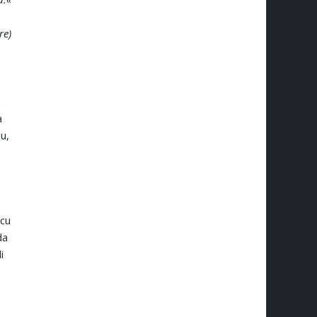
re)
a
a
u,
cu
da
i