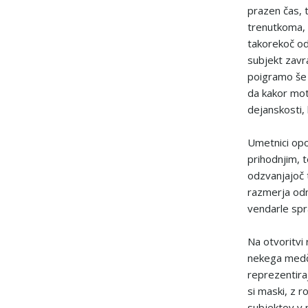
prazen čas,
trenutkoma, 
takorekoč o
subjekt zavr
poigramo še
da kakor mot
dejanskosti, 
Umetnici opo
prihodnjim, 
odzvanjajoč 
razmerja odno
vendarle spr
Na otvoritvi
nekega medčl
reprezentir
si maski, z r
subjektov v 