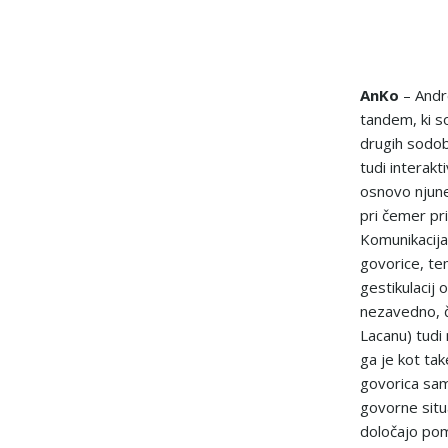
AnKo
– Andre
tandem, ki s
drugih sodobn
tudi interakti
osnovo njune
pri čemer pr
Komunikacija
govorice, te
gestikulacij 
nezavedno, 
Lacanu) tudi
ga je kot tak
govorica sam
govorne situ
določajo po