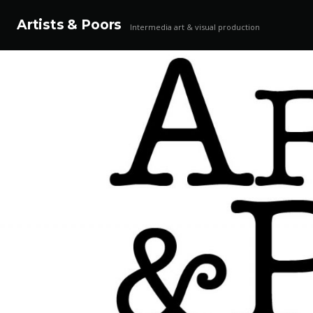
Artists & Poors
Intermedia art & visual production