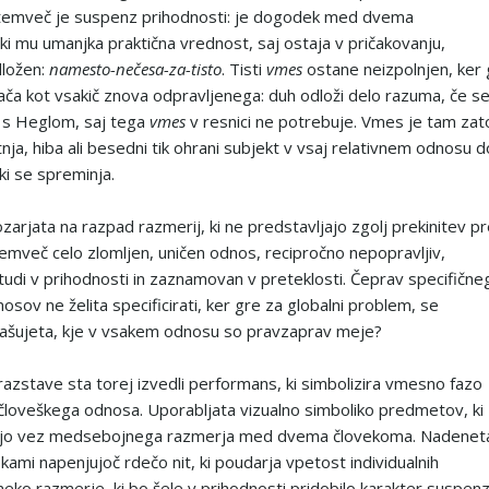
 temveč je suspenz prihodnosti: je dogodek med dvema
ki mu umanjka praktična vrednost, saj ostaja v pričakovanju,
dložen:
namesto-nečesa-za-tisto
. Tisti
vmes
ostane neizpolnjen, ker 
ača kot vsakič znova odpravljenega: duh odloži delo razuma, če s
 s Heglom, saj tega
vmes
v resnici ne potrebuje. Vmes je tam zat
nja, hiba ali besedni tik ohrani subjekt v vsaj relativnem odnosu d
ki se spreminja.
zarjata na razpad razmerij, ki ne predstavljajo zgolj prekinitev p
temveč celo zlomljen, uničen odnos, recipročno nepopravljiv,
tudi v prihodnosti in zaznamovan v preteklosti. Čeprav specifične
sov ne želita specificirati, ker gre za globalni problem, se
ašujeta, kje v vsakem odnosu so pravzaprav meje?
 razstave sta torej izvedli performans, ki simbolizira vmesno fazo
oveškega odnosa. Uporabljata vizualno simboliko predmetov, ki
ajo vez medsebojnega razmerja med dvema človekoma. Nadenet
okami napenjujoč rdečo nit, ki poudarja vpetost individualnih
neko razmerje, ki bo šele v prihodnosti pridobilo karakter suspenz