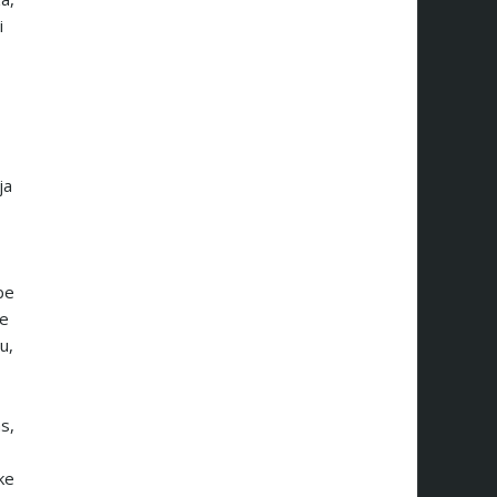
i
ja
be
je
u,
s,
ke