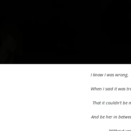
I know I was wron
When I said it was tr
That it couldn’t be 
And be her in betwe
Without yo