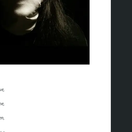
g,
ue,
me,
en,
u.«