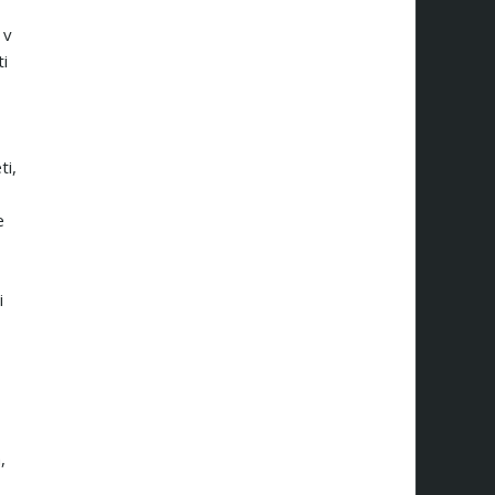
 v
ti
ti,
e
i
,