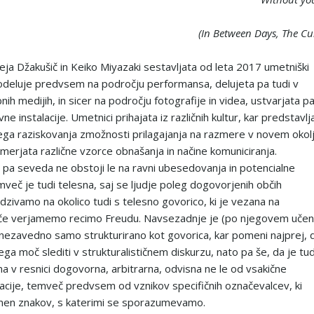
(In Between Days, The Cu
ja Džakušič in Keiko Miyazaki sestavljata od leta 2017 umetniški
odeluje predvsem na področju performansa, delujeta pa tudi v
ih medijih, in sicer na področju fotografije in videa, ustvarjata p
vne instalacije. Umetnici prihajata iz različnih kultur, kar predstavlj
ga raziskovanja zmožnosti prilagajanja na razmere v novem okolj
imerjata različne vzorce obnašanja in načine komuniciranja.
 pa seveda ne obstoji le na ravni ubesedovanja in potencialne
mveč je tudi telesna, saj se ljudje poleg dogovorjenih občih
odzivamo na okolico tudi s telesno govorico, ki je vezana na
če verjamemo recimo Freudu. Navsezadnje je (po njegovem učen
 nezavedno samo strukturirano kot govorica, kar pomeni najprej, 
ega moč slediti v strukturalističnem diskurzu, nato pa še, da je tud
a v resnici dogovorna, arbitrarna, odvisna ne le od vsakične
acije, temveč predvsem od vznikov specifičnih označevalcev, ki
men znakov, s katerimi se sporazumevamo.