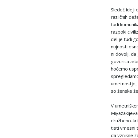
Sledeč ideji 
različnih de
tudi komunik
razpoki civil
del je tudi 
nujnosti os
ni dovolj, da
govorica arbi
hočemo uspeš
spregledamo
umetnostjo, z
so ženske že 
V umetniške
Miyazakijeva
družbeno-krit
tisti vmesni 
da vznikne z