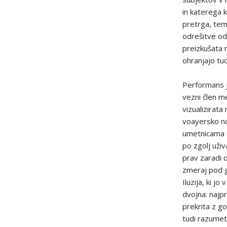
in katerega 
pretrga, tem
odrešitve od
preizkušata m
ohranjajo tud
Performans 
vezni člen m
vizualizirata
voayersko no
umetnicama t
po zgolj uživ
prav zaradi 
zmeraj pod g
Iluzija, ki j
dvojna: najp
prekrita z g
tudi razumet