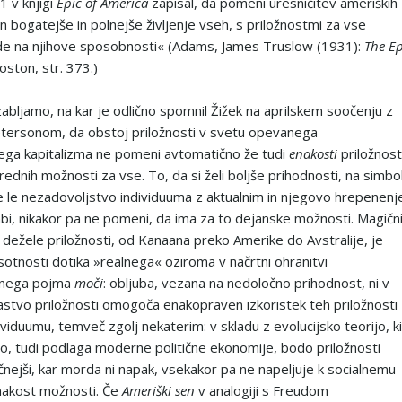
31 v knjigi
Epic of America
zapisal, da pomeni uresničitev ameriških
in bogatejše in polnejše življenje vseh, s priložnostmi za vse
ede na njihove sposobnosti« (Adams, James Truslow (1931):
The Ep
Boston, str. 373.)
bljamo, na kar je odlično spomnil Žižek na aprilskem soočenju z
tersonom, da obstoj priložnosti v svetu opevanega
ga kapitalizma ne pomeni avtomatično že tudi
enakosti
priložnost
ednih možnosti za vse. To, da si želi boljše prihodnosti, na simbol
je le nezadovoljstvo individuuma z aktualnim in njegovo hrepenenj
, nikakor pa ne pomeni, da ima za to dejanske možnosti. Magičn
e dežele priložnosti, od Kanaana preko Amerike do Avstralije, je
otnosti dotika »realnega« oziroma v načrtni ohranitvi
anega pojma
moči
: obljuba, vezana na nedoločno prihodnost, ni v
stvo priložnosti omogoča enakopraven izkoristek teh priložnosti
viduumu, temveč zgolj nekaterim: v skladu z evolucijsko teorijo, ki
no, tudi podlaga moderne politične ekonomije, bodo priložnosti
očnejši, kar morda ni napak, vsekakor pa ne napeljuje k socialnemu
nakost možnosti. Če
Ameriški sen
v analogiji s Freudom