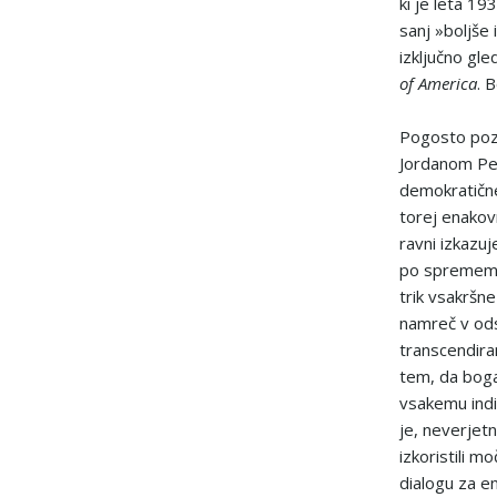
ki je leta 19
sanj »boljše 
izključno gl
of America
. 
Pogosto poza
Jordanom Pe
demokratične
torej enakovr
ravni izkazu
po spremembi
trik vsakršn
namreč v ods
transcendir
tem, da boga
vsakemu indi
je, neverjet
izkoristili m
dialogu za e