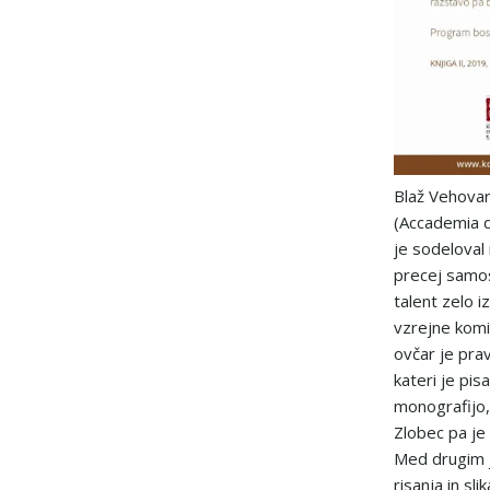
Blaž Vehovar
(Accademia d
je sodeloval 
precej samost
talent zelo i
vzrejne komis
ovčar je pr
kateri je pi
monografijo,
Zlobec pa je
Med drugim j
risanja in sl