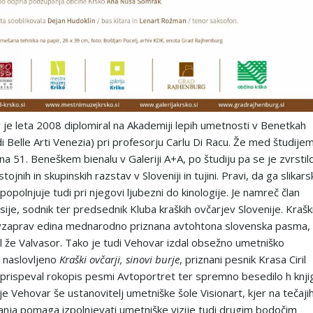
 je leta 2008 diplomiral na Akademiji lepih umetnosti v Benetkah
i Belle Arti Venezia) pri profesorju Carlu Di Racu. Že med študije
na 51. Beneškem bienalu v Galeriji A+A, po študiju pa se je zvrstil
ojnih in skupinskih razstav v Sloveniji in tujini. Pravi, da ga slikars
zpopolnjuje tudi pri njegovi ljubezni do kinologije. Je namreč član
ije, sodnik ter predsednik Kluba kraških ovčarjev Slovenije. Krašk
avzaprav edina mednarodno priznana avtohtona slovenska pasma,
sal že Valvasor. Tako je tudi Vehovar izdal obsežno umetniško
 naslovljeno
Kraški ovčarji, sinovi burje
, priznani pesnik Krasa Ciril
 prispeval rokopis pesmi Avtoportret ter spremno besedilo h knjig
e Vehovar še ustanovitelj umetniške šole Visionart, kjer na tečaji
ikanja pomaga izpolnjevati umetniške vizije tudi drugim bodočim