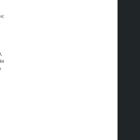
ic
i,
ni
e
i