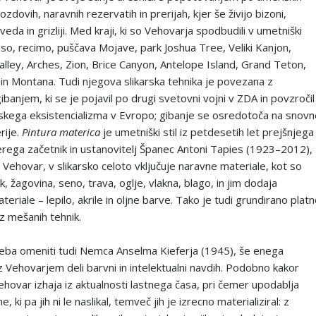
zdovih, naravnih rezervatih in prerijah, kjer še živijo bizoni,
da in grizliji. Med kraji, ki so Vehovarja spodbudili v umetniški
, so, recimo, puščava Mojave, park Joshua Tree, Veliki Kanjon,
ley, Arches, Zion, Brice Canyon, Antelope Island, Grand Teton,
in Montana. Tudi njegova slikarska tehnika je povezana z
banjem, ki se je pojavil po drugi svetovni vojni v ZDA in povzročil
arskega eksistencializma v Evropo; gibanje se osredotoča na snov
rije.
Pintura materica
je umetniški stil iz petdesetih let prejšnjega
terega začetnik in ustanovitelj Španec Antoni Tapies (1923–2012),
Vehovar, v slikarsko celoto vključuje naravne materiale, kot so
, žagovina, seno, trava, oglje, vlakna, blago, in jim dodaja
riale – lepilo, akrile in oljne barve. Tako je tudi grundirano plat
z mešanih tehnik.
eba omeniti tudi Nemca Anselma Kieferja (1945), še enega
z Vehovarjem deli barvni in intelektualni navdih. Podobno kakor
ehovar izhaja iz aktualnosti lastnega časa, pri čemer upodablja
 ki pa jih ni le naslikal, temveč jih je izrecno materializiral: z