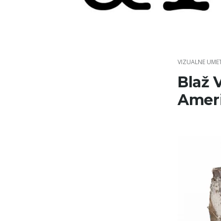
Skip
to
content
VIZUALNE UME
Blaž 
Amer