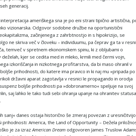
eh generacij.
nterpretacija ameriškega sna je po eni strani tipično artistična, p
nko vizionarska. Odgovor sodobne družbe na oportunistični
eokapitalizma, začinjenega z zahrbtnostjo in s hipokrizijo, se
lgo ne skriva več v človeku – individuumu, pa čeprav ga ta v resni
ča, temveč v spretnem ekonomskem spinu, ki z obljubami o
v deželah, kjer se cedita med in mleko, krmili med čermi vojn,
ega izkoriščanja in nizkotnega profitarstva, da bi maso ohranil v
boljše prihodnosti, do katere ima pravico in ki naj mu »pripada po
rikoli državni aparat zagotavlja v resnici le propagando in orodja
, suspenz boljše prihodnosti pa »dobronamerno« speljuje na svoj
lin, saj lahko le tako tudi sebi ohranja upanje na ohranitev status
.
ih sanj« danes ostaja historično še zmeraj povezan z uresničitvijo
ši prihodnosti: America, the Land of Opportunity – Dežela priložnos
oško je za izraz
American Dream
odgovoren James Truslow Adam