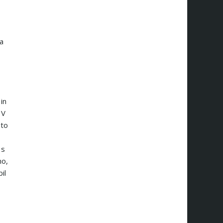
a
in
 V
sto
 s
mo,
il