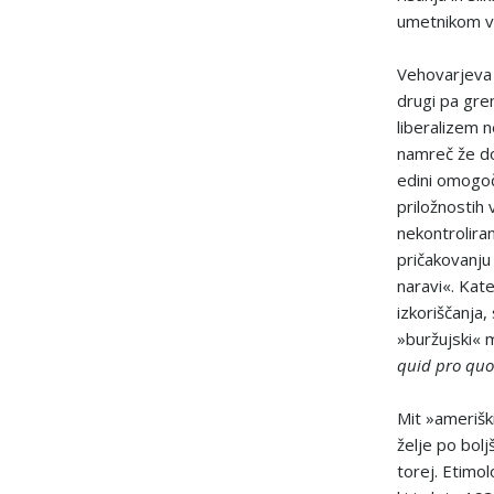
umetnikom vs
Vehovarjeva i
drugi pa gre
liberalizem n
namreč že do
edini omogo
priložnostih 
nekontroliran
pričakovanju 
naravi«. Kate
izkoriščanja
»buržujski« m
quid pro quo
Mit »amerišk
želje po bolj
torej. Etimol