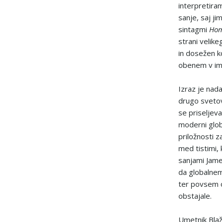
interpretiram
sanje, saj ji
sintagmi
Hom
strani velik
in dosežen ko
obenem v ime
Izraz je nada
drugo svetov
se priseljeva
moderni glob
priložnosti z
med tistimi, 
sanjami James
da globalnemu
ter povsem od
obstajale.
Umetnik Blaž