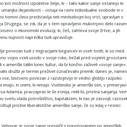
o kot možnost izpolnitve želje, ki – tako kakor sanje ostanejo le
m umanjka dejanskosti – ostaja na ravni individualne svobode in v
o homini Deus
predstavlja nek medsebojni boj vrst, upravljan s
ega Drugega, se zdi, da je s tem opravljeno mukotrpno delo razum
nsenz o ekonomski evoluciji, ki, češ, zahteva svoje žrtve, a jih
nu nujnosti napredka tudi upravičuje.
lje povezan tudi z migracijami beguncev in vseh tistih, ki so med
no vojno vzeli usodo v svoje roke, bežali pred vojnimi grozotami 
li v ameriški talilni lonec kultur, da bi končno zaživeli »svoje sanje«.
alni družbi je termin preživel označevalni premik: danes je, name
a vse, bistveno povezan z razslojitvijo in vedno globljo razpoko
ki imajo, in onimi, ki nimajo. Vsebinsko je ameriški sen, v primerjavi
a Adamsa, pravzaprav le še ironija, rekli bi, pristna sanjarija. Ve
 svetu vlada potrošništvo, kapitalizem, ki nas je zasvojil, razoseb
tujil pristne liberalistične ameriške sanje, če so kdaj v resnici
 Vehovar je svoje sanje uresničil s popotovanjem po ameriških