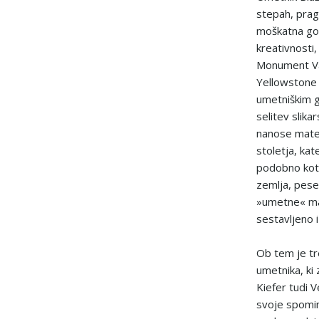
stepah, prago
moškatna gove
kreativnosti
Monument Val
Yellowstone 
umetniškim gi
selitev slik
nanose mate
stoletja, ka
podobno kot 
zemlja, pesek
»umetne« mate
sestavljeno i
Ob tem je tr
umetnika, ki 
Kiefer tudi V
svoje spomine,