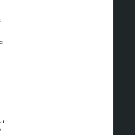
o
ci
a
ti
s,