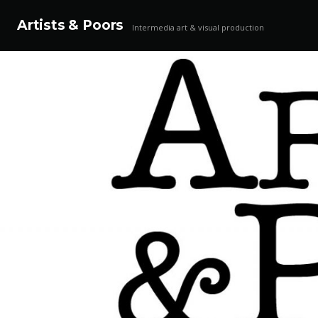
Artists & Poors
Intermedia art & visual production