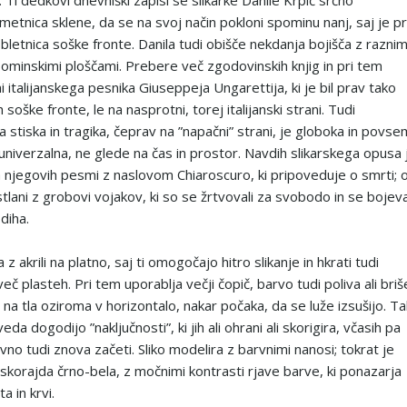
 Ti dedkovi dnevniški zapisi se slikarke Danile Krpič srčno
metnica sklene, da se na svoj način pokloni spominu nanj, saj je p
bletnica soške fronte. Danila tudi obišče nekdanja bojišča z raznim
spominskimi ploščami. Prebere več zgodovinskih knjig in pri tem
 italijanskega pesnika Giuseppeja Ungarettija, ki je bil prav tako
h soške fronte, le na nasprotni, torej italijanski strani. Tudi
 stiska in tragika, čeprav na ”napačni” strani, je globoka in povse
univerzalna, ne glede na čas in prostor. Navdih slikarskega opusa 
a njegovih pesmi z naslovom Chiaroscuro, ki pripoveduje o smrti; 
stlani z grobovi vojakov, ki so se žrtvovali za svobodo in se bojeva
diha.
 z akrili na platno, saj ti omogočajo hitro slikanje in hkrati tudi
eč plasteh. Pri tem uporablja večji čopič, barvo tudi poliva ali briš
 na tla oziroma v horizontalo, nakar počaka, da se luže izsušijo. T
eda dogodijo ”naključnosti”, ki jih ali ohrani ali skorigira, včasih pa
no tudi znova začeti. Sliko modelira z barvnimi nanosi; tokrat je
 skorajda črno-bela, z močnimi kontrasti rjave barve, ki ponazarja
a in krvi.