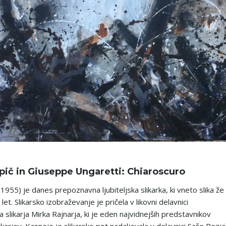
pič in Giuseppe Ungaretti: Chiaroscuro
(1955) je danes prepoznavna ljubiteljska slikarka, ki vneto slika že
let. Slikarsko izobraževanje je pričela v likovni delavnici
slikarja Mirka Rajnarja, ki je eden najvidnejših predstavnikov