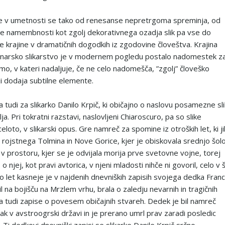
ne v umetnosti se tako od renesanse nepretrgoma spreminja, od
e namembnosti kot zgolj dekorativnega ozadja slik pa vse do
e krajine v dramatičnih dogodkih iz zgodovine človeštva. Krajina
inarsko slikarstvo je v modernem pogledu postalo nadomestek z
mo, v kateri nadaljuje, če ne celo nadomešča, ”zgolj” človeško
ji dodaja subtilne elemente.
a tudi za slikarko Danilo Krpič, ki običajno o naslovu posamezne sl
ja. Pri tokratni razstavi, naslovljeni Chiaroscuro, pa so slike
loto, v slikarski opus. Gre namreč za spomine iz otroških let, ki ji
z rojstnega Tolmina in Nove Gorice, kjer je obiskovala srednjo šolo
v prostoru, kjer se je odvijala morija prve svetovne vojne, torej
o njej, kot pravi avtorica, v njeni mladosti nihče ni govoril, celo v š
ko let kasneje je v najdenih dnevniških zapisih svojega dedka Franc
ežil na bojišču na Mrzlem vrhu, brala o zaledju nevarnih in tragičnih
 tudi zapise o povesem običajnih stvareh. Dedek je bil namreč
ak v avstroogrski državi in je prerano umrl prav zaradi posledic