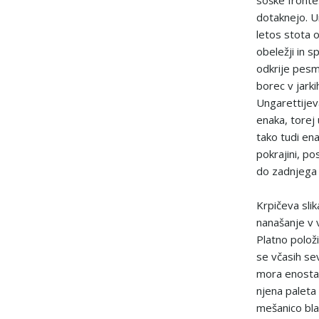
soške fronte.
dotaknejo. U
letos stota o
obeležji in 
odkrije pesmi
borec v jarki
Ungarettijeva
enaka, torej 
tako tudi en
pokrajini, po
do zadnjega 
Krpičeva slika
nanašanje v v
Platno položi
se včasih sev
mora enostav
njena paleta
mešanico blat