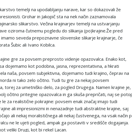
ikarstvo temelji na upodabljanju narave, kar so dokazovali že
presionisti. Grohar in Jakopič sta na nek način zaznamovala
jinarsko slikarstvo. Večina krajinarjev temelji na ustvarjanju
ave oziroma čutnemu pogledu do slikanja (po)krajine.Že pred
i imamo seveda prepoznavne slovenske slikarje krajinarje, če
ata Šubic ali Ivano Kobilca.
 krajine gre za povsem preprosto videnje opazovalca. Enako kot,
sa dojemamo kot podobna, jasna, reprezentativna, a hkrati
ela naša, povsem subjektivna, dojemamo tudi krajino, čeprav na
morda ni tako zelo očitno. Tudi tu gre za nekaj povsem
a, torej za umetniško delo, za pogled Drugega. Namen krajine je,
bolj očitno pritegne opazovalca in ga skuša prepričati, naj se poto
 le za realistične pokrajine: povsem enak značaj imajo tudi
rajine ali impresionizmi in nenazadnje tudi abstraktne krajine, saj
čajo ali nekaj moralističnega ali nekaj čustvenega, na vsak način 
alcu ne le ujeti pogled, ampak ga postaviti v središče dogajanja.
t veliki Drugi, kot bi rekel Lacan.