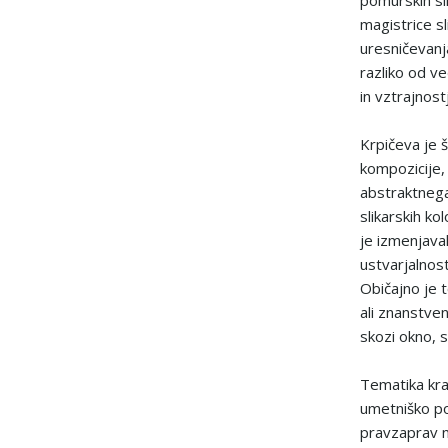
pomurskih sli
magistrice sl
uresničevanja
razliko od ve
in vztrajnost
Krpičeva je š
kompozicije,
abstraktnega 
slikarskih kol
je izmenjaval
ustvarjalnost
Običajno je 
ali znanstven
skozi okno, s
Tematika kra
umetniško pol
pravzaprav n