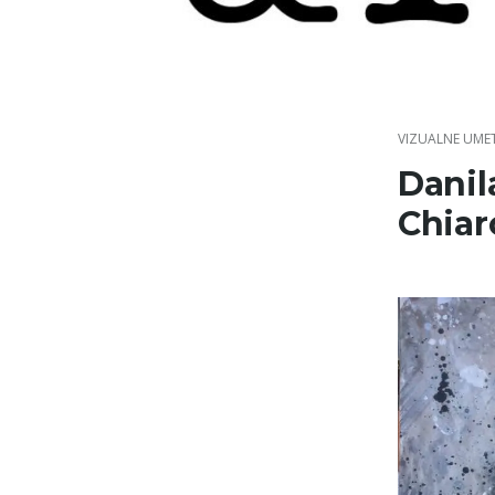
Skip
to
content
VIZUALNE UME
Danil
Chiar