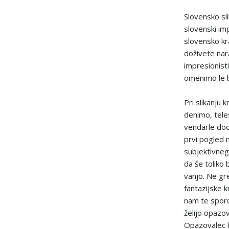
Slovensko sl
slovenski im
slovensko kra
doživete nar
impresionist
omenimo le br
Pri slikanju
denimo, tele
vendarle doc
prvi pogled 
subjektivneg
da še toliko 
vanjo. Ne gre
fantazijske k
nam te sporo
želijo opazov
Opazovalec ko