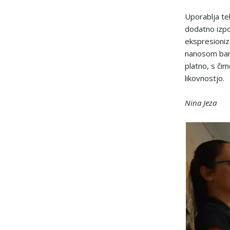
Uporablja teh
dodatno izpos
ekspresioniz
nanosom barv
platno, s čim
likovnostjo.
Nina Jeza