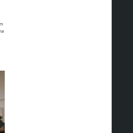
im
na