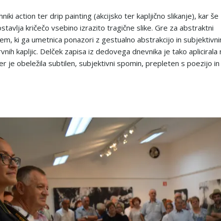
niki action ter drip painting (akcijsko ter kapljično slikanje), kar še
tavlja kričečo vsebino izrazito tragične slike. Gre za abstraktni
em, ki ga umetnica ponazori z gestualno abstrakcijo in subjektivn
nih kapljic. Delček zapisa iz dedovega dnevnika je tako aplicirala 
er je obeležila subtilen, subjektivni spomin, prepleten s poezijo in