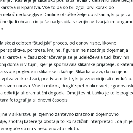
karjev. Kasneje je slikarsko pot nadaljevala v delavnici Saše Bezja
ikarstva in kiparstva. Vse to pa so bili zgolj prvi koraki do
 nekoč nedosegljive Daniline otroške želje do slikanja, ki jo je za
čine ljudi ohranila in jo še nadgradila s svojim ustvarjalnim pogu
jo.
la skozi celoten ”študijski” proces, od osnov risbe, likovne
 perspektive, portreta, krajine, figure in ne nazadnje dojemanja
slikarstva. V času izobraževanja se je udeleževala tudi številnih
onij doma in v tujini, kjer je spoznavala slikarske prijatelje, s kater
a svoje poglede in slikarske izkušnje. Slikarka pravi, da na njeno
 vpliva veliko stvari, predvsem tiste, ki jo vznemirijo ali navdušijo.
to ravno narava. Včasih mikro-, drugič spet makrosvet, zgodovins
a odkritja ali dramatični dogodki. Omejitev ni. Lahko je to le pogle
tara fotografija ali dnevni časopis.
jine v slikarstvu je izjemno zahtevno izrazno in dojemovno
je, znotraj katerega obstaja toliko različnih interpretacij, da jih je
emogoče strniti v neko enovito celoto.