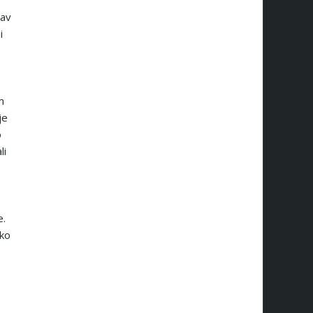
rav
i
m
je
o
li
e.
ako