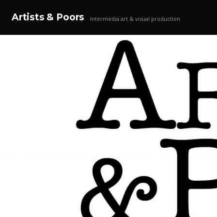
Artists & Poors
Intermedia art & visual production