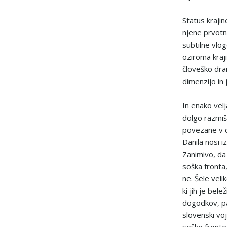
Status kraji
njene prvotn
subtilne vlog
oziroma kraj
človeško dra
dimenzijo in 
In enako velj
dolgo razmišl
povezane v ce
Danila nosi i
Zanimivo, da 
soška fronta, 
ne. Šele veli
ki jih je bel
dogodkov, pa
slovenski voj