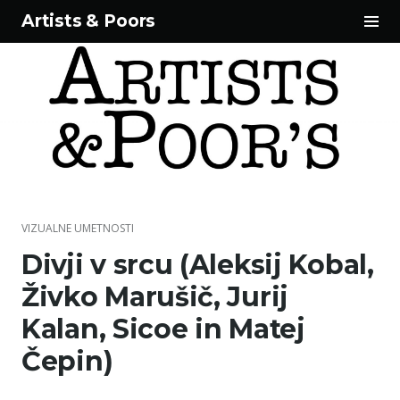
Tog
Artists & Poors
Sid
Skip
to
content
VIZUALNE UMETNOSTI
Divji v srcu (Aleksij Kobal,
Živko Marušič, Jurij
Kalan, Sicoe in Matej
Čepin)