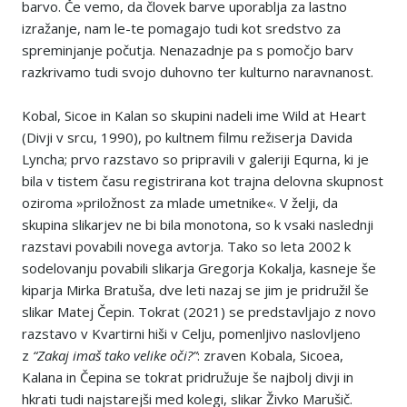
barvo. Če vemo, da človek barve uporablja za lastno
izražanje, nam le-te pomagajo tudi kot sredstvo za
spreminjanje počutja. Nenazadnje pa s pomočjo barv
razkrivamo tudi svojo duhovno ter kulturno naravnanost.
Kobal, Sicoe in Kalan so skupini nadeli ime Wild at Heart
(Divji v srcu, 1990), po kultnem filmu režiserja Davida
Lyncha; prvo razstavo so pripravili v galeriji Equrna, ki je
bila v tistem času registrirana kot trajna delovna skupnost
oziroma »priložnost za mlade umetnike«. V želji, da
skupina slikarjev ne bi bila monotona, so k vsaki naslednji
razstavi povabili novega avtorja. Tako so leta 2002 k
sodelovanju povabili slikarja Gregorja Kokalja, kasneje še
kiparja Mirka Bratuša, dve leti nazaj se jim je pridružil še
slikar Matej Čepin. Tokrat (2021) se predstavljajo z novo
razstavo v Kvartirni hiši v Celju, pomenljivo naslovljeno
z
“Zakaj imaš tako velike oči?”
: zraven Kobala, Sicoea,
Kalana in Čepina se tokrat pridružuje še najbolj divji in
hkrati tudi najstarejši med kolegi, slikar Živko Marušič.