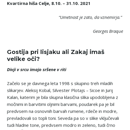
Kvartirna hiša Celje, 8.10. – 31.10. 2021
“Umetnost je zato, da vznemirja.”
Georges Braque
Gostija pri lisjaku ali Zakaj imaš
velike oči?
Divji v srcu imajo sršene v riti
Začelo se je davnega leta 1998 s skupino treh mladih
slikarjev. Aleksij Kobal, Silvester Plotajs – Sicoe in Jurij
Kalan, katerim je bila skupna klasična slika upodobljena z
močnimi in barvitimi oljnimi barvami, poudarek pa je bil
predvsem na osnovnih barvah rumene, rdeče in modre,
prevladovali so topli toni. Seveda pa so v slike vključevali
tudi hladne tone, predvsem modro in zeleno, tudi črno