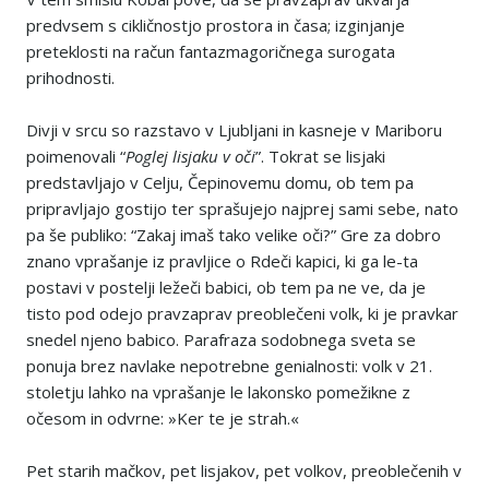
predvsem s cikličnostjo prostora in časa; izginjanje
preteklosti na račun fantazmagoričnega surogata
prihodnosti.
Divji v srcu so razstavo v Ljubljani in kasneje v Mariboru
poimenovali “
Poglej lisjaku v oči
”. Tokrat se lisjaki
predstavljajo v Celju, Čepinovemu domu, ob tem pa
pripravljajo gostijo ter sprašujejo najprej sami sebe, nato
pa še publiko: “Zakaj imaš tako velike oči?” Gre za dobro
znano vprašanje iz pravljice o Rdeči kapici, ki ga le-ta
postavi v postelji ležeči babici, ob tem pa ne ve, da je
tisto pod odejo pravzaprav preoblečeni volk, ki je pravkar
snedel njeno babico. Parafraza sodobnega sveta se
ponuja brez navlake nepotrebne genialnosti: volk v 21.
stoletju lahko na vprašanje le lakonsko pomežikne z
očesom in odvrne: »Ker te je strah.«
Pet starih mačkov, pet lisjakov, pet volkov, preoblečenih v