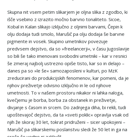
Skupna nit vsem petim slikarjem je oljna slika z zgodbo, ki
išče vsebino z izrazito močno barvno tonaliteto. Sicoe,
Kobal in Kalan slikajo izključno z oljnimi barvami, Čepin k
olju dodaja tudi smolo, Marušič pa olju dodaja še barvne
pigmente in vosek. Skupino umetnikov povezuje
predvsem dejstvo, da so »freelancerji«, v času Jugoslavije
so bili še tako imenovani svobodni umetniki – kar v resnici
še zmeraj najbolj ustrezno opiše tisto, kar so in delajo –
danes pa so »le še« samozaposleni v kulturi, po MzK
zreducirani do produkcijskih fenomenov, kar pomeni, da je
njihov preživetje odvisno izključno in le od njihove
umetnosti. To v našem prostoru nikakor ni lahka naloga,
kvečjemu je borba, borba za obstanek in preživetje,
divjanje s časom in srcem. Do zadnjega diha, bi rekli, tudi
upoštevajoč dejstvo, da ta »sveti poklic« opravlja vsak od
njih že skoraj 30 let, tokrat pridruženi – sicer upokojeni –
Marušič pa slikarskemu poslanstvu sledi že 50 let in ga na
srečo še vedno ni zaključil.