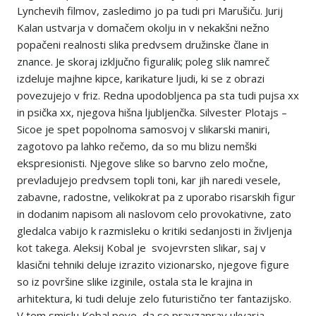
Lynchevih filmov, zasledimo jo pa tudi pri Marušiču. Jurij
Kalan ustvarja v domačem okolju in v nekakšni nežno
popačeni realnosti slika predvsem družinske člane in
znance. Je skoraj izključno figuralik; poleg slik namreč
izdeluje majhne kipce, karikature ljudi, ki se z obrazi
povezujejo v friz. Redna upodobljenca pa sta tudi pujsa xx
in psička xx, njegova hišna ljubljenčka. Silvester Plotajs –
Sicoe je spet popolnoma samosvoj v slikarski maniri,
zagotovo pa lahko rečemo, da so mu blizu nemški
ekspresionisti. Njegove slike so barvno zelo močne,
prevladujejo predvsem topli toni, kar jih naredi vesele,
zabavne, radostne, velikokrat pa z uporabo risarskih figur
in dodanim napisom ali naslovom celo provokativne, zato
gledalca vabijo k razmisleku o kritiki sedanjosti in življenja
kot takega. Aleksij Kobal je svojevrsten slikar, saj v
klasični tehniki deluje izrazito vizionarsko, njegove figure
so iz površine slike izginile, ostala sta le krajina in
arhitektura, ki tudi deluje zelo futuristično ter fantazijsko.
V tem smislu Kobal pove, da se pravzaprav ukvarja