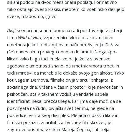
slikani podobi na dvodimenzionalni podlagi. Formativno
tako ostajajo zvesti klasiki, medtem ko vsebinsko delujejo
sveže, mladostno, igrivo.
Divji
se v prenesenem pomenu radi poistovetijo z akterji
filma
Wild at Hart
; vzporednice vlečejo tako z njihovo
umetnostjo kot tudi z njihovim načinom življenja. Država
(še) danes nima pravega odnosa do umetniškega »po-
klica«: kako bi ga tudi imela, ko pa je že iz slovenske
zgodovine umetnosti znano, da umetnik »mora trpeti in
tudi umreti«, da morebiti le dokaže svojo genialnost. Tako
kot Cage in Dernova, filmska divja v srcu, prihajata iz
socialnega dna, vržena v čas in prostor, ki je nevrotičen in
psihotičen, sta v takšnem vzdušju vendarle uspela
identificirati nekaj brezčasnega, kar jima daje moč, da se
požvižgata na čudni, divjaški svet ter mu, ne glede na
posledice, vsilita svoj divji ples. Plejada čudaških likov in
filmskih prikazni, značilnih za Lynchev filmski svet, je
zagotovo prisotna v slikah Mateja Čepina, ljubitelja