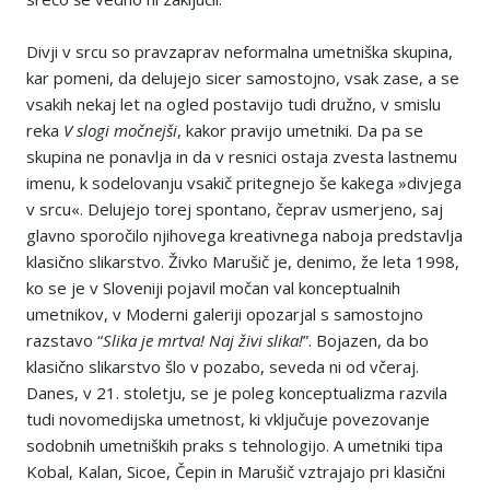
Divji v srcu so pravzaprav neformalna umetniška skupina,
kar pomeni, da delujejo sicer samostojno, vsak zase, a se
vsakih nekaj let na ogled postavijo tudi družno, v smislu
reka
V slogi močnejši
, kakor pravijo umetniki. Da pa se
skupina ne ponavlja in da v resnici ostaja zvesta lastnemu
imenu, k sodelovanju vsakič pritegnejo še kakega »divjega
v srcu«. Delujejo torej spontano, čeprav usmerjeno, saj
glavno sporočilo njihovega kreativnega naboja predstavlja
klasično slikarstvo. Živko Marušič je, denimo, že leta 1998,
ko se je v Sloveniji pojavil močan val konceptualnih
umetnikov, v Moderni galeriji opozarjal s samostojno
razstavo “
Slika je mrtva! Naj živi slika!
”. Bojazen, da bo
klasično slikarstvo šlo v pozabo, seveda ni od včeraj.
Danes, v 21. stoletju, se je poleg konceptualizma razvila
tudi novomedijska umetnost, ki vključuje povezovanje
sodobnih umetniških praks s tehnologijo. A umetniki tipa
Kobal, Kalan, Sicoe, Čepin in Marušič vztrajajo pri klasični