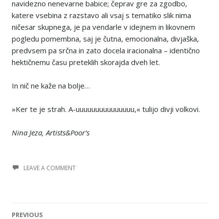
navidezno nenevarne babice; čeprav gre za zgodbo,
katere vsebina z razstavo ali vsaj s tematiko slik nima
ničesar skupnega, je pa vendarle v idejnem in likovnem
pogledu pomembna, saj je čutna, emocionalna, divjaška,
predvsem pa srčna in zato docela iracionalna – identično
hektičnemu času preteklih skorajda dveh let.
In nič ne kaže na bolje…
»Ker te je strah. A-uuuuuuuuuuuuuuu,« tulijo divji volkovi.
Nina Jeza, Artists&Poor’s
LEAVE A COMMENT
Post
PREVIOUS