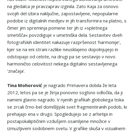
na gledalca je pravzaprav izginila. Zato Kaja za osnovo
svojih del izbira naključne, zapostavljene, nepopularne
podobe iz digitalnih medijev in jih transformira na platno, s
čimer jim spreminja pomene ter jih iz »spletnega
smetišča« povzdiguje v umetniška dela. Sestavitev dveh
fotografskih identitet nakazuje razpršenost ‘harmonije’,
kjer se na eni strani razlike neusklajeno dopolnjujejo in
odstopajo od celote, na drugi pa se sestavijo v novo
harmonično celovitost nekega digitalno sestavljenega
‘značaja’.
Tina Mohorovi
ć
je nagrado Primavera dobila že leta
2012, letos pa se je žirija ponovno soglsno odločila, da ji
nameni glavno nagrado. V njenih grafikah globokega tiska
se zrcali črno-bel domišljijski svet fragmentiranih podob, ki
prehajajo ena v drugo. Spogledujejo se z arhetipi in
postapokaliptičnim vzdušjem osamljene množice v
izmuzljivem sodobnem svetu. V grafike skuša v vizualnem