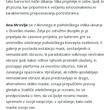
tako barva kot način slikanja. Slika prijatelje in sebe, ljudi, ki
jih pozna, kar pripomore k večjemu emocionalnemu in
karakternemu prepoznavanju portretiranca.
Ana Mrovlje
se z likovnega in psihološkega vidika ukvarja
s človeško masko. Želja po združitvi disciplin jo je
pripeljala do zasnove projekta, pri katerem gre za
umetniško odstiranje psihološkega koncepta osebnosti. V
galeriji je postavila instalacijo mask, sestavljenih iz
nemaskiranih obrazov, ki paradoksalno odkrivajo nevtralne
obraze ljudi, kakor odtise njihovih prvinskih izkušenj, in
postajajo platforma za vnovično izkustvo, tokrat
zunanjega opazovalca. Vprašanje, ali odlitki upodabljajo
nemaskirane obraze ali pa predstavljajo le drugo,
alternativno obliko maske, ostaja prepuščeno presoji
gledalca. Stališče udeleženega je izzvano, ko se
predpostavka o tem, da vsi ljudje nosimo maske,
spremeni v svoje nasprotje, v vprašanje, kako naše
maske nosijo nas.