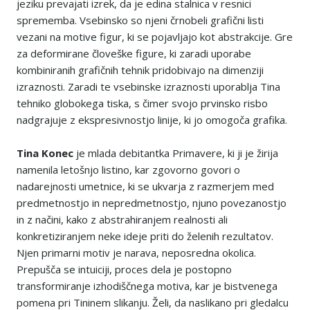
jeziku prevajati izrek, da je edina stalnica v resnici
sprememba. Vsebinsko so njeni črnobeli grafični listi
vezani na motive figur, ki se pojavljajo kot abstrakcije. Gre
za deformirane človeške figure, ki zaradi uporabe
kombiniranih grafičnih tehnik pridobivajo na dimenziji
izraznosti. Zaradi te vsebinske izraznosti uporablja Tina
tehniko globokega tiska, s čimer svojo prvinsko risbo
nadgrajuje z ekspresivnostjo linije, ki jo omogoča grafika.
Tina Konec
je mlada debitantka Primavere, ki ji je žirija
namenila letošnjo listino, kar zgovorno govori o
nadarejnosti umetnice, ki se ukvarja z razmerjem med
predmetnostjo in nepredmetnostjo, njuno povezanostjo
in z načini, kako z abstrahiranjem realnosti ali
konkretiziranjem neke ideje priti do želenih rezultatov.
Njen primarni motiv je narava, neposredna okolica.
Prepušča se intuiciji, proces dela je postopno
transformiranje izhodiščnega motiva, kar je bistvenega
pomena pri Tininem slikanju. Želi, da naslikano pri gledalcu