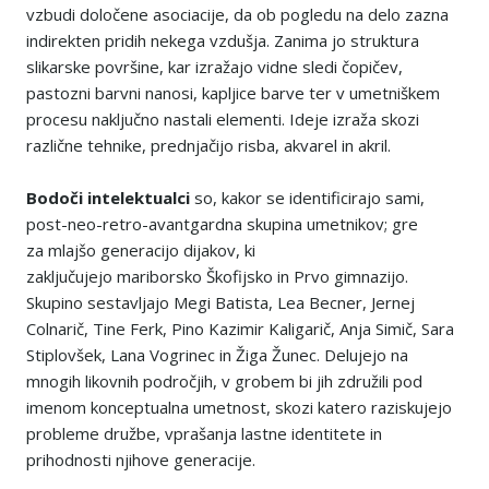
vzbudi določene asociacije, da ob pogledu na delo zazna
indirekten pridih nekega vzdušja. Zanima jo struktura
slikarske površine, kar izražajo vidne sledi čopičev,
pastozni barvni nanosi, kapljice barve ter v umetniškem
procesu naključno nastali elementi. Ideje izraža skozi
različne tehnike, prednjačijo risba, akvarel in akril.
Bodo
č
i intelektualci
so, kakor se identificirajo sami,
post-neo-retro-avantgardna skupina umetnikov; gre
za mlajšo generacijo dijakov, ki
zaključujejo mariborsko Škofijsko in Prvo gimnazijo.
Skupino sestavljajo Megi Batista, Lea Becner, Jernej
Colnarič, Tine Ferk, Pino Kazimir Kaligarič, Anja Simič, Sara
Stiplovšek, Lana Vogrinec in Žiga Žunec. Delujejo na
mnogih likovnih področjih, v grobem bi jih združili pod
imenom konceptualna umetnost, skozi katero raziskujejo
probleme družbe, vprašanja lastne identitete in
prihodnosti njihove generacije.