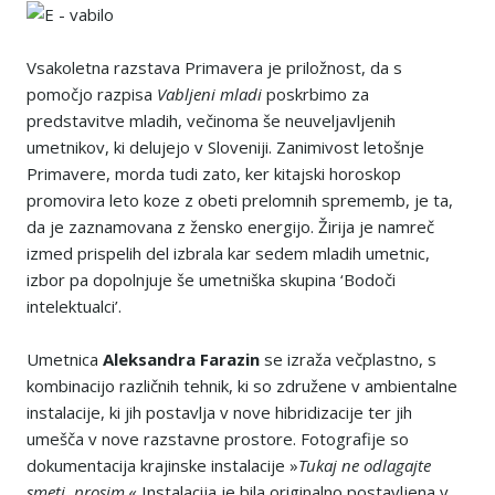
Vsakoletna razstava Primavera je priložnost, da s
pomočjo razpisa
Vabljeni mladi
poskrbimo za
predstavitve mladih, večinoma še neuveljavljenih
umetnikov, ki delujejo v Sloveniji. Zanimivost letošnje
Primavere, morda tudi zato, ker kitajski horoskop
promovira leto koze z obeti prelomnih sprememb, je ta,
da je zaznamovana z žensko energijo. Žirija je namreč
izmed prispelih del izbrala kar sedem mladih umetnic,
izbor pa dopolnjuje še umetniška skupina ‘Bodoči
intelektualci’.
Umetnica
Aleksandra Farazin
se izraža večplastno, s
kombinacijo različnih tehnik, ki so združene v ambientalne
instalacije, ki jih postavlja v nove hibridizacije ter jih
umešča v nove razstavne prostore. Fotografije so
dokumentacija krajinske instalacije »
Tukaj ne odlagajte
smeti, prosim
.« Instalacija je bila originalno postavljena v