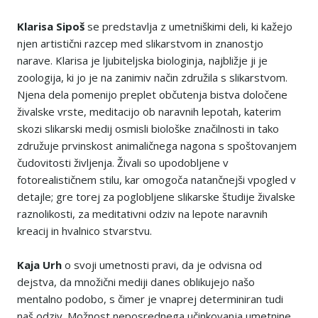
Klarisa Sipo
š
se predstavlja z umetniškimi deli, ki kažejo
njen artistični razcep med slikarstvom in znanostjo
narave. Klarisa je ljubiteljska biologinja, najbližje ji je
zoologija, ki jo je na zanimiv način združila s slikarstvom.
Njena dela pomenijo preplet občutenja bistva določene
živalske vrste, meditacijo ob naravnih lepotah, katerim
skozi slikarski medij osmisli biološke značilnosti in tako
združuje prvinskost animaličnega nagona s spoštovanjem
čudovitosti življenja. Živali so upodobljene v
fotorealističnem stilu, kar omogoča natančnejši vpogled v
detajle; gre torej za poglobljene slikarske študije živalske
raznolikosti, za meditativni odziv na lepote naravnih
kreacij in hvalnico stvarstvu.
Kaja Urh
o svoji umetnosti pravi, da je odvisna od
dejstva, da množični mediji danes oblikujejo našo
mentalno podobo, s čimer je vnaprej determiniran tudi
naš odziv. Možnost neposrednega učinkovanja umetnine