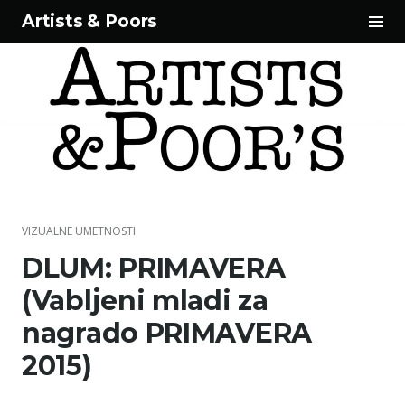
Tog
Artists & Poors
Sid
Skip
to
content
VIZUALNE UMETNOSTI
DLUM: PRIMAVERA
(Vabljeni mladi za
nagrado PRIMAVERA
2015)