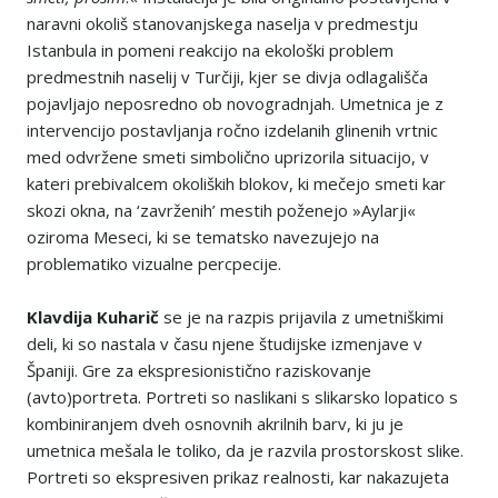
naravni okoliš stanovanjskega naselja v predmestju
Istanbula in pomeni reakcijo na ekološki problem
predmestnih naselij v Turčiji, kjer se divja odlagališča
pojavljajo neposredno ob novogradnjah. Umetnica je z
intervencijo postavljanja ročno izdelanih glinenih vrtnic
med odvržene smeti simbolično uprizorila situacijo, v
kateri prebivalcem okoliških blokov, ki mečejo smeti kar
skozi okna, na ‘zavrženih’ mestih poženejo »Aylarji«
oziroma Meseci, ki se tematsko navezujejo na
problematiko vizualne percpecije.
Klavdija Kuhari
č
se je na razpis prijavila z umetniškimi
deli, ki so nastala v času njene študijske izmenjave v
Španiji. Gre za ekspresionistično raziskovanje
(avto)portreta. Portreti so naslikani s slikarsko lopatico s
kombiniranjem dveh osnovnih akrilnih barv, ki ju je
umetnica mešala le toliko, da je razvila prostorskost slike.
Portreti so ekspresiven prikaz realnosti, kar nakazujeta