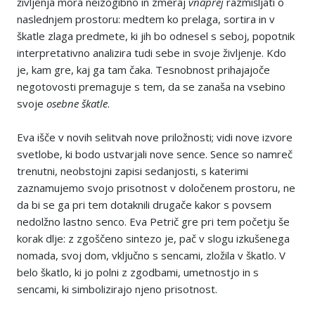
življenja mora neizogibno in zmeraj
vnaprej
razmišljati o
naslednjem prostoru: medtem ko prelaga, sortira in v
škatle zlaga predmete, ki jih bo odnesel s seboj, popotnik
interpretativno analizira tudi sebe in svoje življenje. Kdo
je, kam gre, kaj ga tam čaka. Tesnobnost prihajajoče
negotovosti premaguje s tem, da se zanaša na vsebino
svoje
osebne
škatle
.
Eva išče v novih selitvah nove priložnosti; vidi nove izvore
svetlobe, ki bodo ustvarjali nove sence. Sence so namreč
trenutni, neobstojni zapisi sedanjosti, s katerimi
zaznamujemo svojo prisotnost v določenem prostoru, ne
da bi se ga pri tem dotaknili drugače kakor s povsem
nedolžno lastno senco. Eva Petrič gre pri tem početju še
korak dlje: z zgoščeno sintezo je, pač v slogu izkušenega
nomada, svoj dom, vključno s sencami, zložila v škatlo. V
belo škatlo, ki jo polni z zgodbami, umetnostjo in s
sencami, ki simbolizirajo njeno prisotnost.