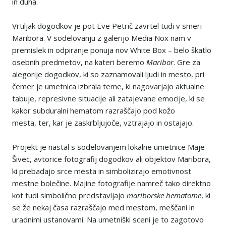
in duha.
Vrtiljak dogodkov je pot Eve Petrič zavrtel tudi v smeri
Maribora. V sodelovanju z galerijo Media Nox nam v
premislek in odpiranje ponuja nov White Box – belo škatlo
osebnih predmetov, na kateri beremo
Maribor
. Gre za
alegorije dogodkov, ki so zaznamovali ljudi in mesto, pri
čemer je umetnica izbrala teme, ki nagovarjajo aktualne
tabuje, represivne situacije ali zatajevane emocije, ki se
kakor subduralni hematom razraščajo pod kožo
mesta, ter, kar je zaskrbljujoče, vztrajajo in ostajajo.
Projekt je nastal s sodelovanjem lokalne umetnice Maje
Šivec, avtorice fotografij dogodkov ali objektov Maribora,
ki prebadajo srce mesta in simbolizirajo emotivnost
mestne bolečine. Majine fotografije namreč tako direktno
kot tudi simbolično predstavljajo
mariborske hematome
, ki
se že nekaj časa razraščajo med mestom, meščani in
uradnimi ustanovami. Na umetniški sceni je to zagotovo