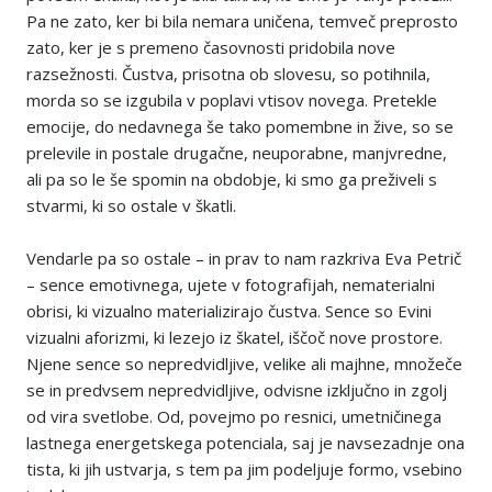
Pa ne zato, ker bi bila nemara uničena, temveč preprosto
zato, ker je s premeno časovnosti pridobila nove
razsežnosti. Čustva, prisotna ob slovesu, so potihnila,
morda so se izgubila v poplavi vtisov novega. Pretekle
emocije, do nedavnega še tako pomembne in žive, so se
prelevile in postale drugačne, neuporabne, manjvredne,
ali pa so le še spomin na obdobje, ki smo ga preživeli s
stvarmi, ki so ostale v škatli.
Vendarle pa so ostale – in prav to nam razkriva Eva Petrič
– sence emotivnega, ujete v fotografijah, nematerialni
obrisi, ki vizualno materializirajo čustva. Sence so Evini
vizualni aforizmi, ki lezejo iz škatel, iščoč nove prostore.
Njene sence so nepredvidljive, velike ali majhne, množeče
se in predvsem nepredvidljive, odvisne izključno in zgolj
od vira svetlobe. Od, povejmo po resnici, umetničinega
lastnega energetskega potenciala, saj je navsezadnje ona
tista, ki jih ustvarja, s tem pa jim podeljuje formo, vsebino