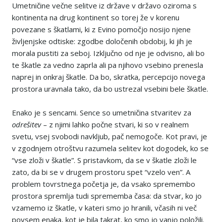
Umetničine večne selitve iz države v državo oziroma s
kontinenta na drug kontinent so torej že v korenu
povezane s škatlami, ki z Evino pomočjo nosijo njene
življenjske odtiske: zgodbe določenih obdobij, ki jih je
morala pustiti za seboj. Izključno od nje je odvisno, ali bo
te škatle za vedno zaprla ali pa njihovo vsebino prenesla
naprej in onkraj škatle. Da bo, skratka, percepcijo novega
prostora uravnala tako, da bo ustrezal vsebini bele škatle.
Enako je s sencami. Sence so umetničina stvaritev za
odrešitev
– z njimi lahko počne stvari, ki so v realnem
svetu, vsej svobodi navkljub, pač nemogoče. Kot pravi, je
v zgodnjem otroštvu razumela selitev kot dogodek, ko se
“vse zloži v škatle”. S pristavkom, da se v škatle zloži le
zato, da bi se v drugem prostoru spet “vzelo ven”. A
problem tovrstnega početja je, da vsako spremembo
prostora spremlja tudi sprememba časa: da stvar, ko jo
vzamemo iz škatle, v kateri smo jo hranili, včasih ni več
povsem enaka, kot je bila takrat, ko smo jo vanjo položili.