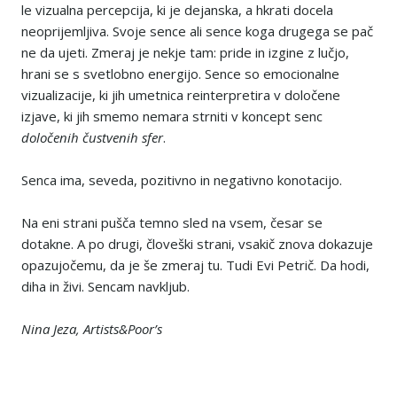
le vizualna percepcija, ki je dejanska, a hkrati docela
neoprijemljiva. Svoje sence ali sence koga drugega se pač
ne da ujeti. Zmeraj je nekje tam: pride in izgine z lučjo,
hrani se s svetlobno energijo. Sence so emocionalne
vizualizacije, ki jih umetnica reinterpretira v določene
izjave, ki jih smemo nemara strniti v koncept senc
določenih čustvenih sfer
.
Senca ima, seveda, pozitivno in negativno konotacijo.
Na eni strani pušča temno sled na vsem, česar se
dotakne. A po drugi, človeški strani, vsakič znova dokazuje
opazujočemu, da je še zmeraj tu. Tudi Evi Petrič. Da hodi,
diha in živi. Sencam navkljub.
Nina Jeza, Artists&Poor’s