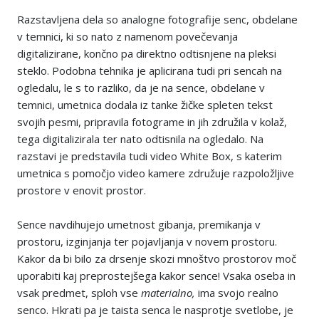
Razstavljena dela so analogne fotografije senc, obdelane
v temnici, ki so nato z namenom povečevanja
digitalizirane, končno pa direktno odtisnjene na pleksi
steklo. Podobna tehnika je aplicirana tudi pri sencah na
ogledalu, le s to razliko, da je na sence, obdelane v
temnici, umetnica dodala iz tanke žičke spleten tekst
svojih pesmi, pripravila fotograme in jih združila v kolaž,
tega digitalizirala ter nato odtisnila na ogledalo. Na
razstavi je predstavila tudi video White Box, s katerim
umetnica s pomočjo video kamere združuje razpoložljive
prostore v enovit prostor.
Sence navdihujejo umetnost gibanja, premikanja v
prostoru, izginjanja ter pojavljanja v novem prostoru.
Kakor da bi bilo za drsenje skozi mnoštvo prostorov moč
uporabiti kaj preprostejšega kakor sence! Vsaka oseba in
vsak predmet, sploh vse
materialno,
ima svojo realno
senco. Hkrati pa je taista senca le nasprotje svetlobe, je