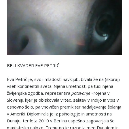
BELI KVADER EVE PETRIČ
Eva Petrič je, svoji mladosti navkljub, bivala že na (skoraj)
vseh kontinentih sveta. Njena umetnost, pa tudi njena
življenjska zgodba, reprezentira
potovanje
–rojena v
Sloveniji, kjer je obiskovala vrtec, selitev v Indijo in vpis v
osnovno šolo, pa vnovičen premik ter nadaljevanje šolanja
v Ameriki. Diplomirala je iz psihologije in umetnosti na
Dunaju, ter leta 2010 v Berlinu uspešno zagovarjala še
magistrsko nalogo. Trenutno je razpeta med Dunajem in