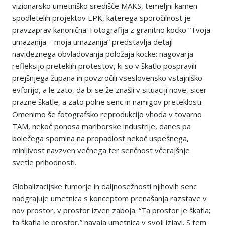
vizionarsko umetniško središče MAKS, temeljni kamen
spodletelih projektov EPK, katerega sporočilnost je
pravzaprav kanonična. Fotografija z granitno kocko “Tvoja
umazanija – moja umazanija” predstavlja detajl
navideznega obvladovanja položaja kocke: nagovarja
refleksijo preteklih protestov, ki so v škatlo pospravili
prejšnjega župana in povzročili vseslovensko vstajniško
evforijo, a le zato, da bi se že znašli v situaciji nove, sicer
prazne škatle, a zato polne senc in namigov preteklosti.
Omenimo še fotografsko reprodukcijo vhoda v tovarno
TAM, nekoč ponosa mariborske industrije, danes pa
bolečega spomina na propadlost nekoč uspešnega,
minljivost navzven večnega ter senčnost včerajšnje
svetle prihodnosti.
Globalizacijske tumorje in daljnosežnosti njihovih senc
nadgrajuje umetnica s konceptom prenašanja razstave v
nov prostor, v prostor izven zaboja. “Ta prostor je škatla;
ta škatla je prostor,” navaja umetnica v svoji izjavi. S tem