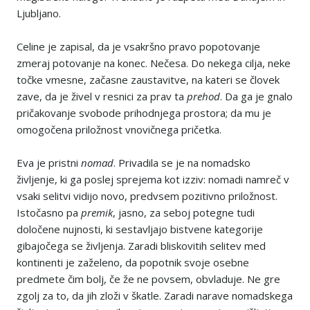
Ljubljano.
Celine je zapisal, da je vsakršno pravo popotovanje
zmeraj potovanje na konec. Nečesa. Do nekega cilja, neke
točke vmesne, začasne zaustavitve, na kateri se človek
zave, da je živel v resnici za prav ta
prehod
. Da ga je gnalo
pričakovanje svobode prihodnjega prostora; da mu je
omogočena priložnost vnovičnega pričetka.
Eva je pristni
nomad
. Privadila se je na nomadsko
življenje, ki ga poslej sprejema kot izziv: nomadi namreč v
vsaki selitvi vidijo novo, predvsem pozitivno priložnost.
Istočasno pa
premik
, jasno, za seboj potegne tudi
določene nujnosti, ki sestavljajo bistvene kategorije
gibajočega se življenja. Zaradi bliskovitih selitev med
kontinenti je zaželeno, da popotnik svoje osebne
predmete čim bolj, če že ne povsem, obvladuje. Ne gre
zgolj za to, da jih zloži v škatle. Zaradi narave nomadskega