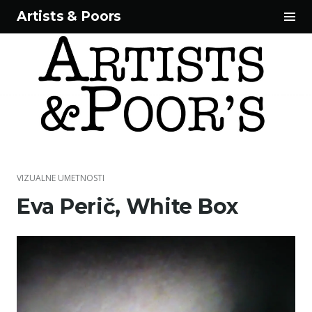
Tog
Artists & Poors
Sid
Skip
to
content
VIZUALNE UMETNOSTI
Eva Perič, White Box