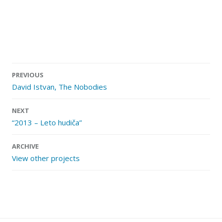
Post
PREVIOUS
navigation
David Istvan, The Nobodies
NEXT
“2013 – Leto hudiča”
ARCHIVE
View other projects