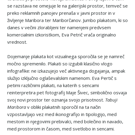
se razstava ne omejuje le na galerijski prostor, temveč se
preko reklamnih panojev prenaša v javni prostor in v
življenje Maribora ter Mariborčanov. Jumbo plakatom, ki so
danes v večini zlorabljeni ter namenjeni predvsem
komercialnim izkoristkom, Eva Petrič vrača originalno
vrednost.
Dojemanje plakata kot vizualnega sporočila se je namreč
močno spremenilo. Plakati so izgubili klasično vlogo
infografike: ne izkazujejo več aktivnega dogajanja, ampak
služijo izključno oglaševalskim namenom. Eva Pertič s
petimi različnimi plakati, na katerih s sencami
reinterpretira pet fotografij Maje Šivec, simbolično osvaja
svoj novi prostor ter oznanja svojo prisotnost.
Tabuji
Maribora
v obliki plakatnih sporočil na ta način
vzpostavljajo vez med ikonografijo in tipologijo, med
mestom in njegovimi prebivalci, med bolečino in navado,
med prostorom in časom, med svetlobo in sencami.