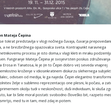
n Mateja Čepina
se tokrat predstavlja v vlogi nočnega čuvaja, čuvarja prepovedan
, a ne brezbrižnega opazovalca sveta. Kontrapunkt naravnega
metnikovemu procesu je isto doma,v vlagi kleti in mraku podzemlj
esen. Fungiranje Mateja Čepina je svojevrsten poskus združevanja
 Erosa in Tanatosa, ki je (in to Čepin dobro ve) seveda vnaprej
emilostno kroženje v idiosinkratinem diskurzu slehernega subjekt
edalec, odvisen od medija, ki ga najeda. Čepin elegantno transform
olnitev želje v sublimno reprezentacijo one plesni, ki počasi, a zat
 primernem okolju tudi v neskončnost, duši individuum, ki skuša zgo
isto, kar bi šele moral postati: svobodno človeško bit, razpeto me
n smrtjo, med tu in tam, med zdaj in potem.