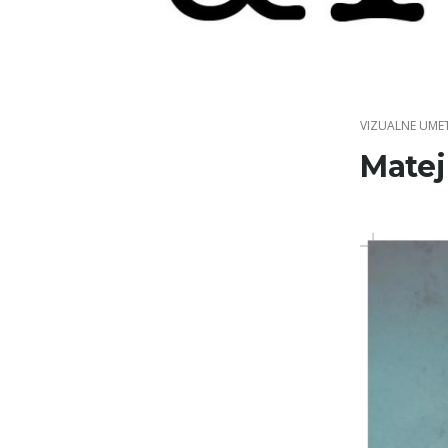
Skip
to
content
VIZUALNE UME
Matej