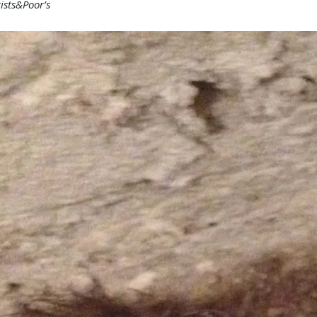
tists&Poor’s