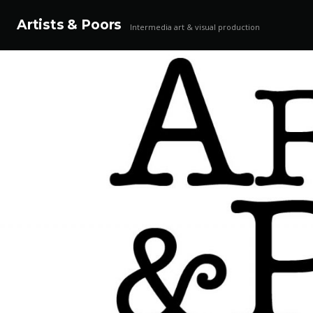
Artists & Poors
Intermedia art & visual production