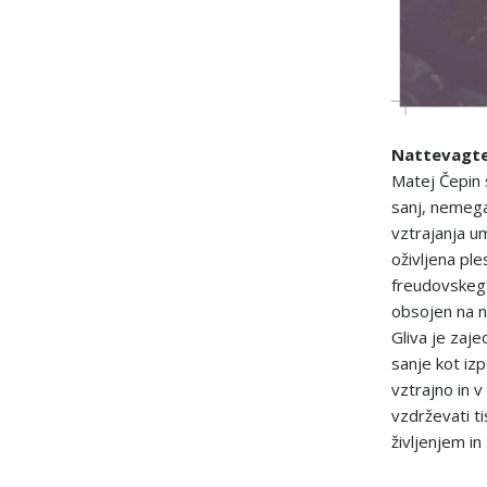
Nattevagte
Matej Čepin 
sanj, nemega
vztrajanja u
oživljena pl
freudovskega
obsojen na n
Gliva je zaj
sanje kot izp
vztrajno in v
vzdrževati t
življenjem i