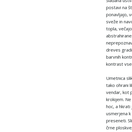
Slađana ustv
postavi na št
ponavljajo, 
sveže in navd
topla, večaj
abstrahirane
neprepoznavn
dreves gradi 
barvnih kont
kontrast vs
Umetnica slik
tako ohrani l
vendar, kot 
krokijem. Ne
hoc, a hkrati
usmerjena k v
preseneti. S
črne ploskve;