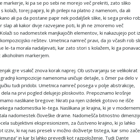
e markerje, ki pa se po sebi ne morejo več prekriti, zato sliko
s kolaži, torej papirji, ki jih prilepi na platno z namenom, da ali
ikano ali pa da postane papir nek podaljšek slike, ki sega preko ro
 slap ali kakor divje razvejane poti, ki jih ne zmoremo več
 Kolaži so nadomestek manjkajočih elementov, ki nakazujejo pot i
o kompozicijsko rešitev. Umetnica namreč pravi, da jo včasih rob sl
se le-ta morala nadaljevati, kar zato stori s kolažem, ki ga ponavad
 z alkoholnim markerjem.
enjak gre vsakič znova korak naprej. Ob ustvarjanju se velikokrat
 gradnji kompozicije namenoma uničuje detajle, s čimer pa delo v
ljučku tudi pridobi. Umetnica namreč posega v polje abstrakcije,
 dela na prvi pogled delujejo ploskovito. Prepoznamo krošnje
mamo naslikane bregove: hkrati pa njen izdelek gotovo ne išče
 nekega nadomestka le-tega. Naslikana je krajina, ki je v modernem
tala nadomestek človeške drame. Nadomešča bitnostno dimenzij
cela subjektivni ekspresionizem, za čustveno krajino, ki jo lahko
t izziv, ki naj nas preseli v možno doživetje tistega, kar smo začel
imunga” in kar bi lahko prevedli kot razpoloženje. Tudi Dante