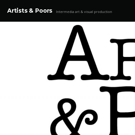
Artists & Poors
Intermedia art & visual production