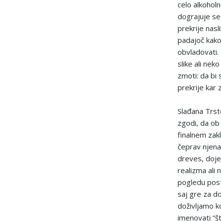
celo alkoholn
dograjuje se 
prekrije nasl
padajoč kakor
obvladovati.
slike ali nek
zmoti: da bi 
prekrije kar
Slađana Trst
zgodi, da ob
finalnem zak
čeprav njena
dreves, doje
realizma ali
pogledu pos
saj gre za do
doživljamo ko
imenovati “št