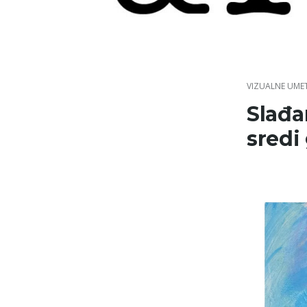
Skip
to
content
VIZUALNE UME
Slađa
sredi