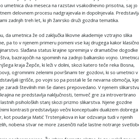
o umetnica dva meseca na razstavi vsakodnevno prisotna, saj jo
tnem delovnem procesu nadgrajevala in dopolnjevala. Predstavlj
ami zadnjih treh let, ki jih žanrsko druži gozdna tematika.
u, da umetnica že od zaključka likovne akademije vztrajno slika
ne, pa to v njenem primeru pomeni vse kaj drugega kakor klasično
jinarstvo. Slađana status krajine spreminja v dramatične dogodke 
štva, bazirajočih na spominih na zadnjo balkansko vojno. Umetnic
njšega kraja Žepče, ki leži v dolini, skozi katero teče reka Bosna,
bovji, ogromnimi zelenimi površinami ter gozdovi, ki so umetnici v
stavljali igrišče, po vojni so pa postali le še nevarna območja, kje
je zaradi številnih min še danes prepovedano. V njenem slikarstv
krajina ne predstavlja naključnosti, temveč gre za introvertirano
lastnih psiholoških stanj skozi prizmo slikarstva. Njene gozdne
čnimi kontrasti predstavljajo večni konceptualni dualizem dobrega 
r, kot poudarja Matić Trstenjakova in kar odzvanja tudi v njenih
elih, nobena stvar ne more zasenčiti naše lastne notranje svetlob