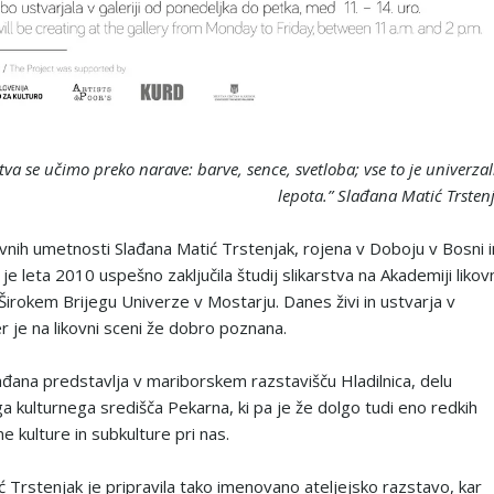
 se učimo preko narave: barve, sence, svetloba; vse to je univerza
lepota.”
Slađana Matić Trsten
ovnih umetnosti Slađana Matić Trstenjak, rojena v Doboju v Bosni i
je leta 2010 uspešno zaključila študij slikarstva na Akademiji likov
Širokem Brijegu Univerze v Mostarju. Danes živi in ustvarja v
r je na likovni sceni že dobro poznana.
ađana predstavlja v mariborskem razstavišču Hladilnica, delu
a kulturnega središča Pekarna, ki pa je že dolgo tudi eno redkih
e kulture in subkulture pri nas.
ć Trstenjak je pripravila tako imenovano ateljejsko razstavo, kar