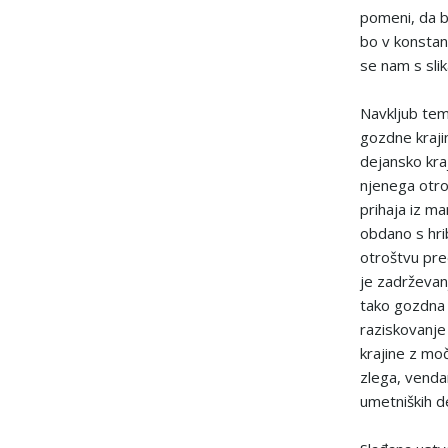
pomeni, da b
bo v konstan
se nam s slik
Navkljub tem
gozdne kraji
dejansko kra
njenega otro
prihaja iz ma
obdano s hri
otroštvu pred
je zadrževan
tako gozdna 
raziskovanje 
krajine z mo
zlega, venda
umetniških d