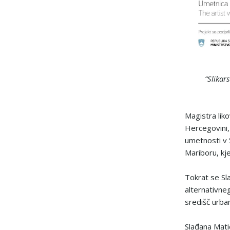
“Slikarstva
Magistra lik
Hercegovini, 
umetnosti v 
Mariboru, kje
Tokrat se Sl
alternativneg
središč urban
Slađana Mati