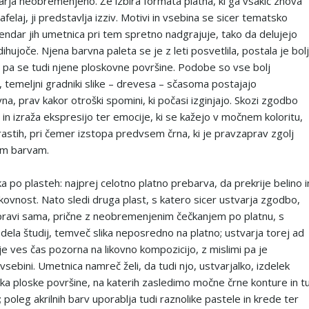
arja neobremenjeno. Že izbira formata platna, ki ga vsakič znova
afelaj, ji predstavlja izziv. Motivi in vsebina se sicer tematsko
vendar jih umetnica pri tem spretno nadgrajuje, tako da delujejo
ihujoče. Njena barvna paleta se je z leti posvetlila, postala je bolj
o pa se tudi njene ploskovne površine. Podobe so vse bolj
, temeljni gradniki slike – drevesa – sčasoma postajajo
a, prav kakor otroški spomini, ki počasi izginjajo. Skozi zgodbo
in izraža ekspresijo ter emocije, ki se kažejo v močnem koloritu,
rastih, pri čemer izstopa predvsem črna, ki je pravzaprav zgolj
em barvam.
a po plasteh: najprej celotno platno prebarva, da prekrije belino i
ikovnost. Nato sledi druga plast, s katero sicer ustvarja zgodbo,
pravi sama, prične z neobremenjenim čečkanjem po platnu, s
 dela študij, temveč slika neposredno na platno; ustvarja torej ad
 je ves čas pozorna na likovno kompozicijo, z mislimi pa je
sebini. Umetnica namreč želi, da tudi njo, ustvarjalko, izdelek
lika ploske površine, na katerih zasledimo močne črne konture in t
 poleg akrilnih barv uporablja tudi raznolike pastele in krede ter